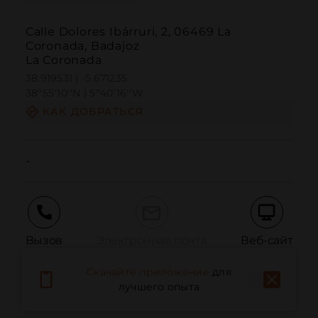
Calle Dolores Ibárruri, 2, 06469 La
Coronada, Badajoz
La Coronada
38.919531 | -5.671235
38º55'10''N | 5º40'16''W
КАК ДОБРАТЬСЯ
-
Вызов
Электронная почта
Веб-сайт
Скачайте приложение
для
лучшего опыта
Сообщить о проблеме