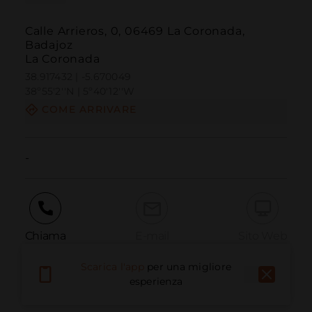
Calle Arrieros, 0, 06469 La Coronada,
Badajoz
La Coronada
38.917432 | -5.670049
38º55'2''N | 5º40'12''W
COME ARRIVARE
-
Chiama
E-mail
Sito Web
Scarica l'app
per una migliore
esperienza
Segnala problema