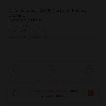
Calle Escuelas, 06196 Corte de Peleas,
Badajoz
Corte de Peleas
38.726699 | -6.667675
38º43'36''N | 6º40'3''W
КАК ДОБРАТЬСЯ
-
Вызов
Электронная почта
Веб-сайт
Скачайте приложение
для
лучшего опыта
Сообщить о проблеме