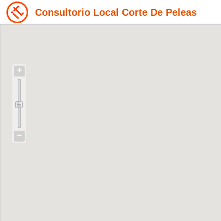
Consultorio Local Corte De Peleas
+
−