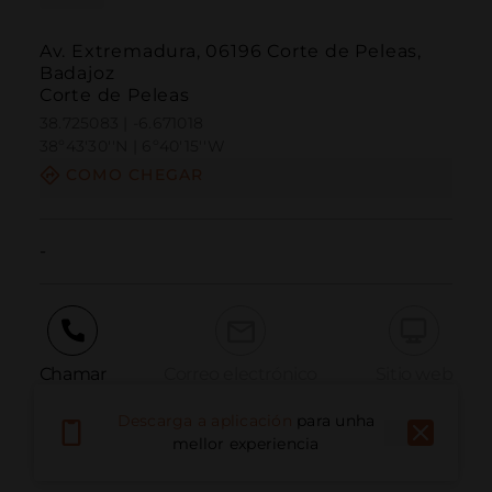
Av. Extremadura, 06196 Corte de Peleas,
Badajoz
Corte de Peleas
38.725083 | -6.671018
38º43'30''N | 6º40'15''W
COMO CHEGAR
-
Chamar
Correo electrónico
Sitio web
Descarga a aplicación
para unha
mellor experiencia
Informar dun problema