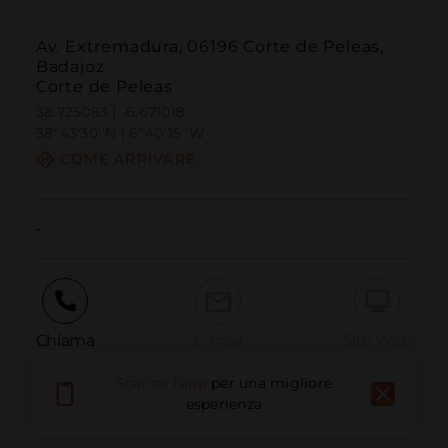
Av. Extremadura, 06196 Corte de Peleas,
Badajoz
Corte de Peleas
38.725083 | -6.671018
38º43'30''N | 6º40'15''W
COME ARRIVARE
-
Chiama
E-mail
Sito Web
Scarica l'app
per una migliore
esperienza
Segnala problema