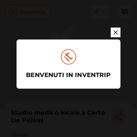
IT
BENVENUTI IN INVENTRIP
Studio medico locale a Corte
De Peleas
Clinica