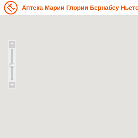
Аптека Марии Глории Бернабеу Ньет
+
−