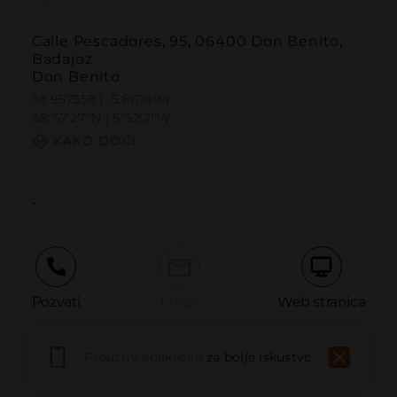
Calle Pescadores, 95, 06400 Don Benito,
Badajoz
Don Benito
38.957558 | -5.867494
38º57'27''N | 5º52'2''W
KAKO DOĆI
-
Pozvati
Email
Web stranica
Preuzmi aplikaciju
za bolje iskustvo
Prijaviti problem