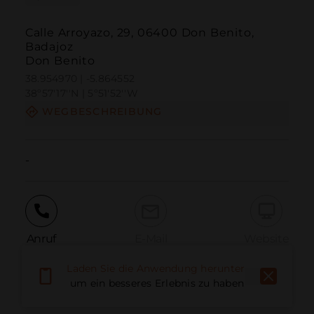
Calle Arroyazo, 29, 06400 Don Benito,
Badajoz
Don Benito
38.954970 | -5.864552
38º57'17''N | 5º51'52''W
WEGBESCHREIBUNG
-
Anruf
E-Mail
Website
Laden Sie die Anwendung herunter,
um ein besseres Erlebnis zu haben
Problem melden