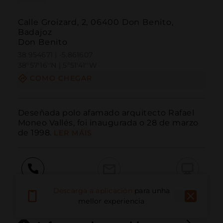
Calle Groizard, 2, 06400 Don Benito,
Badajoz
Don Benito
38.954671 | -5.861607
38º57'16''N | 5º51'41''W
COMO CHEGAR
Deseñada polo afamado arquitecto Rafael 
Moneo Vallés, foi inaugurada o 28 de marzo 
de 1998.
LER MÁIS
Chamar
Correo electrónico
Sitio web
Descarga a aplicación
para unha
mellor experiencia