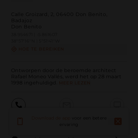
Calle Groizard, 2, 06400 Don Benito,
Badajoz
Don Benito
38.954671 | -5.861607
38º57'16''N | 5º51'41''W
HOE TE BEREIKEN
Ontworpen door de beroemde architect 
Rafael Moneo Vallés, werd het op 28 maart 
1998 ingehuldigd.
MEER LEZEN
Bellen
E-mail
Website
Download de app
voor een betere
ervaring