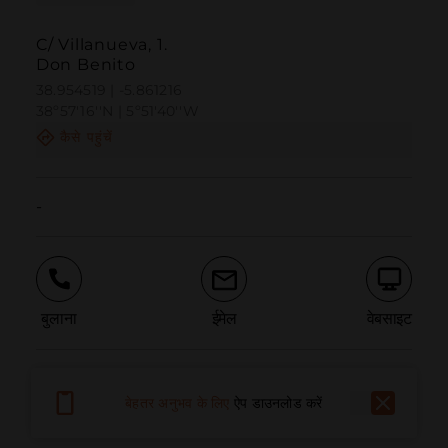
C/ Villanueva, 1.
Don Benito
38.954519 | -5.861216
38º57'16''N | 5º51'40''W
कैसे पहुंचें
-
बुलाना
ईमेल
वेबसाइट
समस्या की सूचना दें
बेहतर अनुभव के लिए
ऐप डाउनलोड करें