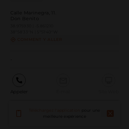
Calle Marinegra, 11.
Don Benito
38.975930 | -5.861210
38º58'33''N | 5º51'40''W
COMMENT Y ALLER
-
Appeler
E-mail
Site Web
Téléchargez l'application
pour une
Signaler un problème
meilleure expérience