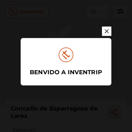
GL
BENVIDO A INVENTRIP
Concello de Esparragosa de
Lares
Edificio civil