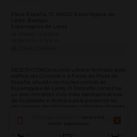
Plaza España, 13, 06620 Esparragosa de
Lares, Badajoz
Esparragosa de Lares
38.974966 | -5.268500
38º58'29''N | 5º16'6''W
COMO CHEGAR
DESCRICIÓNConxunto urbano formado polo 
edificio do Concello e a Fonte da Praza de 
España, situado no núcleo central de 
Esparragosa de Lares. O Concello constitúe 
un dos inmobles civís máis representativos 
da localidade e destaca pola presenza no 
seu interior de chiqueiros utilizados durante 
as celeb...
LER MÁIS
Descarga a aplicación
para unha
mellor experiencia