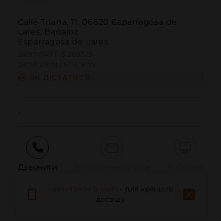
Calle Triana, 11, 06620 Esparragosa de
Lares, Badajoz
Esparragosa de Lares
38.974749 | -5.269323
38º58'29''N | 5º16'9''W
ЯК ДІСТАТИСЯ
-
Дзвонити
Електронна пошта
Веб-сайт
Завантажте додаток
для кращого
досвіду
Повідомити про проблему