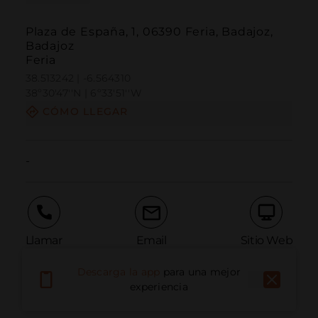
Plaza de España, 1, 06390 Feria, Badajoz,
Badajoz
Feria
38.513242 | -6.564310
38º30'47''N | 6º33'51''W
CÓMO LLEGAR
-
Llamar
Email
Sitio Web
Descarga la app
para una mejor
experiencia
Informar problema