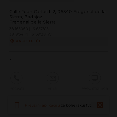
Calle Juan Carlos I, 2, 06340 Fregenal de la
Sierra, Badajoz
Fregenal de la Sierra
38.165060 | -6.657815
38º9'54''N | 6º39'28''W
KAKO DOĆI
-
Pozvati
Email
Web stranica
Preuzmi aplikaciju
za bolje iskustvo
Prijaviti problem