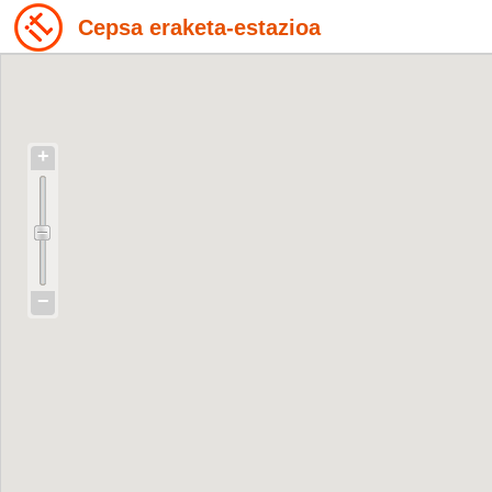
Cepsa eraketa-estazioa
+
−