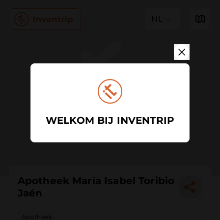
NL
WELKOM BIJ INVENTRIP
Apotheek María Isabel Toribio
Jaén
Apotheek