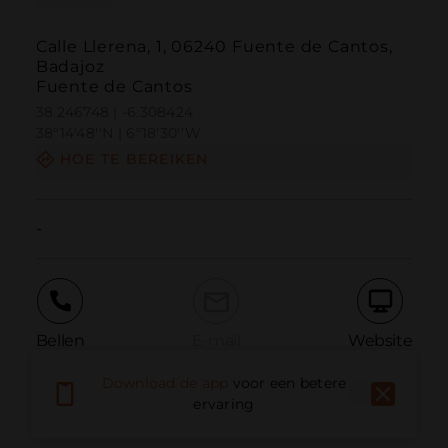
Calle Llerena, 1, 06240 Fuente de Cantos,
Badajoz
Fuente de Cantos
38.246748 | -6.308424
38º14'48''N | 6º18'30''W
HOE TE BEREIKEN
-
Bellen
E-mail
Website
Download de app
voor een betere
ervaring
Probleem melden