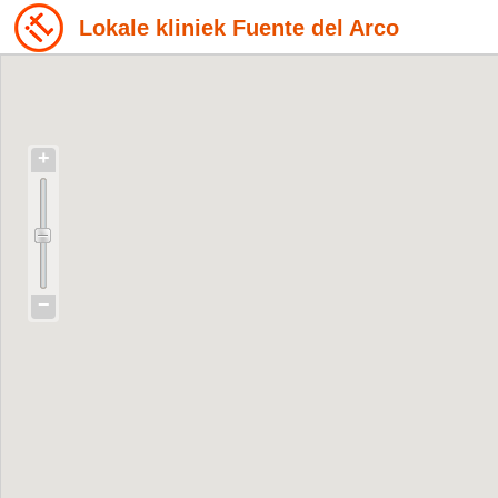
Lokale kliniek Fuente del Arco
+
−