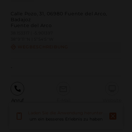
Calle Pozo, 31, 06980 Fuente del Arco,
Badajoz
Fuente del Arco
38.153317 | -5.901397
38º9'11''N | 5º54'5''W
WEGBESCHREIBUNG
-
Anruf
E-Mail
Website
Laden Sie die Anwendung herunter,
um ein besseres Erlebnis zu haben
Problem melden