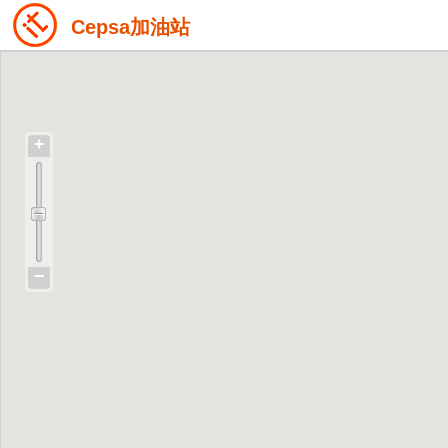
Cepsa加油站
+
−