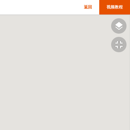
返回
视频教程
fullscreen_exit