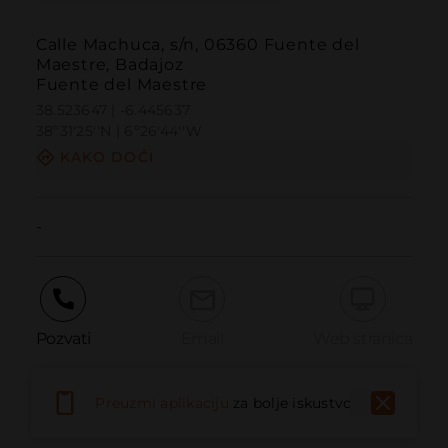
Calle Machuca, s/n, 06360 Fuente del
Maestre, Badajoz
Fuente del Maestre
38.523647 | -6.445637
38º31'25''N | 6º26'44''W
KAKO DOĆI
-
Pozvati
Email
Web stranica
Preuzmi aplikaciju
za bolje iskustvo
Prijaviti problem