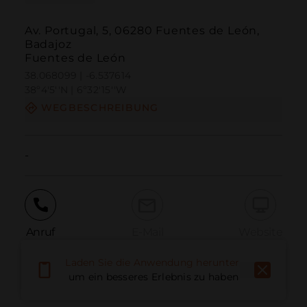
Av. Portugal, 5, 06280 Fuentes de León,
Badajoz
Fuentes de León
38.068099 | -6.537614
38º4'5''N | 6º32'15''W
WEGBESCHREIBUNG
-
Anruf
E-Mail
Website
Laden Sie die Anwendung herunter,
um ein besseres Erlebnis zu haben
Problem melden