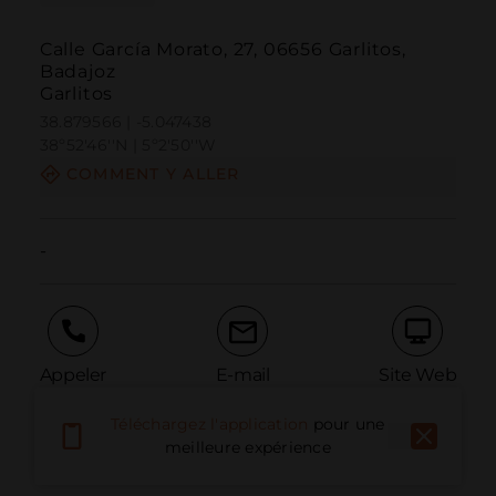
Calle García Morato, 27, 06656 Garlitos,
Badajoz
Garlitos
38.879566 | -5.047438
38º52'46''N | 5º2'50''W
COMMENT Y ALLER
-
Appeler
E-mail
Site Web
Téléchargez l'application
pour une
meilleure expérience
Signaler un problème