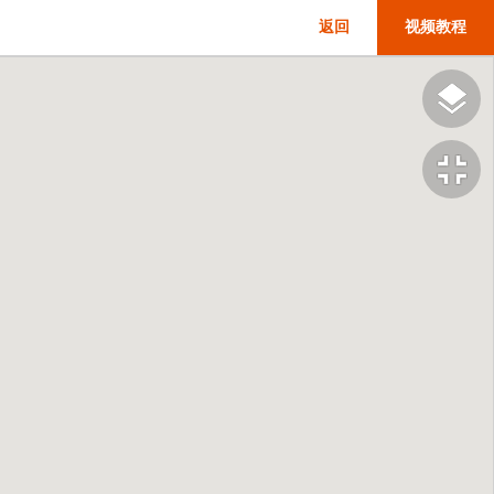
返回
视频教程
fullscreen_exit