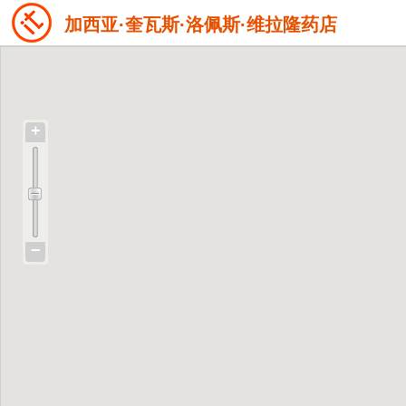
加西亚·奎瓦斯·洛佩斯·维拉隆药店
+
−