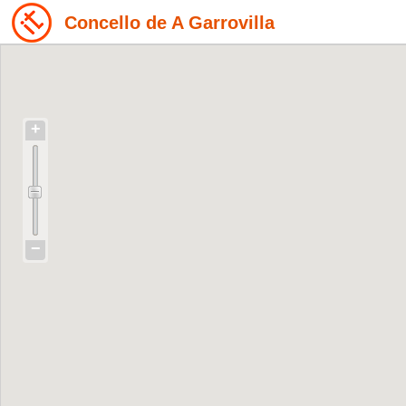
Concello de A Garrovilla
+
−