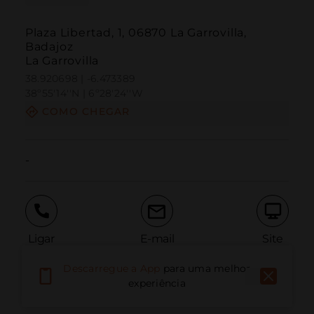
Plaza Libertad, 1, 06870 La Garrovilla,
Badajoz
La Garrovilla
38.920698 | -6.473389
38º55'14''N | 6º28'24''W
COMO CHEGAR
-
Ligar
E-mail
Site
Descarregue a App
para uma melhor
experiência
Relatar problema