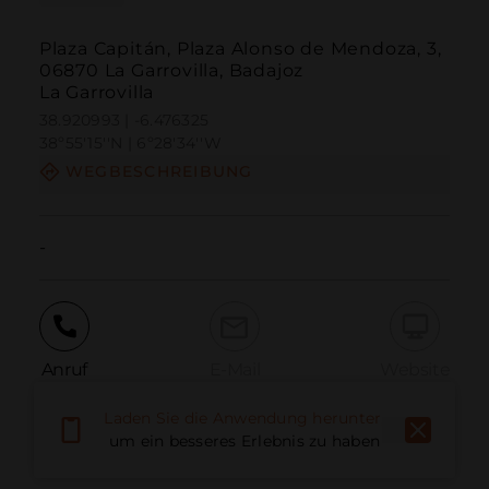
Plaza Capitán, Plaza Alonso de Mendoza, 3,
06870 La Garrovilla, Badajoz
La Garrovilla
38.920993 | -6.476325
38º55'15''N | 6º28'34''W
WEGBESCHREIBUNG
-
Anruf
E-Mail
Website
Laden Sie die Anwendung herunter,
um ein besseres Erlebnis zu haben
Problem melden