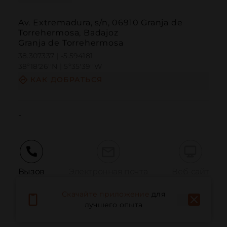
Av. Extremadura, s/n, 06910 Granja de
Torrehermosa, Badajoz
Granja de Torrehermosa
38.307337 | -5.594181
38º18'26''N | 5º35'39''W
КАК ДОБРАТЬСЯ
-
Вызов
Электронная почта
Веб-сайт
Скачайте приложение
для
лучшего опыта
Сообщить о проблеме