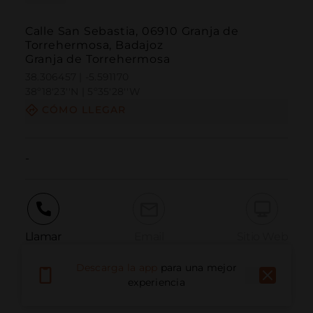
Calle San Sebastia, 06910 Granja de
Torrehermosa, Badajoz
Granja de Torrehermosa
38.306457 | -5.591170
38º18'23''N | 5º35'28''W
CÓMO LLEGAR
-
Llamar
Email
Sitio Web
Descarga la app
para una mejor
experiencia
Informar problema