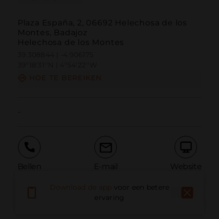
Plaza España, 2, 06692 Helechosa de los
Montes, Badajoz
Helechosa de los Montes
39.308844 | -4.906175
39º18'31''N | 4º54'22''W
HOE TE BEREIKEN
-
Bellen
E-mail
Website
Download de app
voor een betere
ervaring
Probleem melden