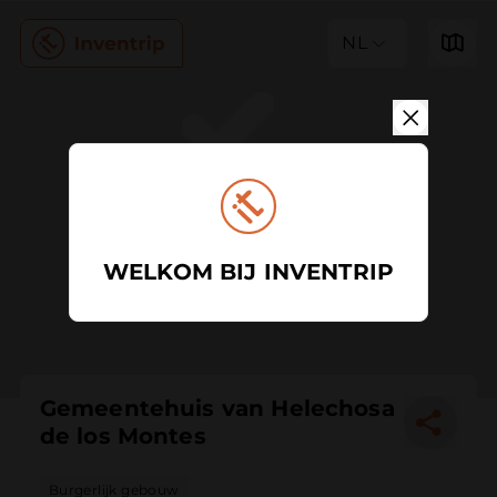
NL
WELKOM BIJ INVENTRIP
Gemeentehuis van Helechosa
de los Montes
Burgerlijk gebouw