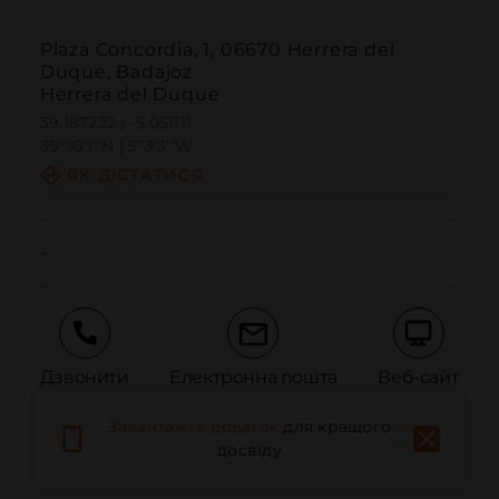
Plaza Concordia, 1, 06670 Herrera del
Duque, Badajoz
Herrera del Duque
39.167222 | -5.051111
39º10'1''N | 5º3'3''W
ЯК ДІСТАТИСЯ
-
Дзвонити
Електронна пошта
Веб-сайт
Завантажте додаток
для кращого
досвіду
Повідомити про проблему