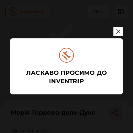
UK
ЛАСКАВО ПРОСИМО ДО
INVENTRIP
Мерія Геррера-дель-Дуке
Цивільна будівля