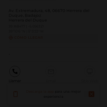
Av. Extremadura, 48, 06670 Herrera del
Duque, Badajoz
Herrera del Duque
39.168477 | -5.056321
39º10'6''N | 5º3'22''W
CÓMO LLEGAR
-
Llamar
Email
Sitio Web
Descarga la app
para una mejor
experiencia
Informar problema