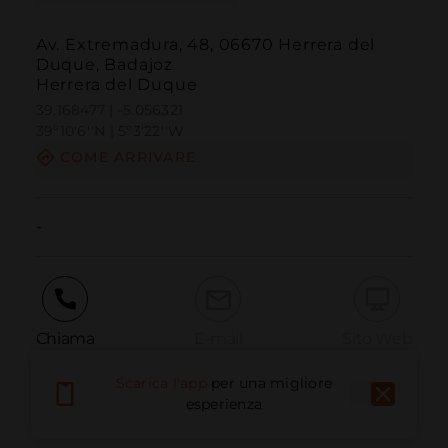
Av. Extremadura, 48, 06670 Herrera del
Duque, Badajoz
Herrera del Duque
39.168477 | -5.056321
39º10'6''N | 5º3'22''W
COME ARRIVARE
-
Chiama
E-mail
Sito Web
Scarica l'app
per una migliore
esperienza
Segnala problema