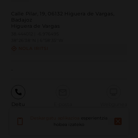
Calle Pilar, 19, 06132 Higuera de Vargas,
Badajoz
Higuera de Vargas
38.444012 | -6.976495
38º26'38''N | 6º58'35''W
NOLA IRITSI
-
Deitu
E-posta
Webgunea
Deskargatu aplikazioa
esperientzia
hobea izateko
Eman arazoa