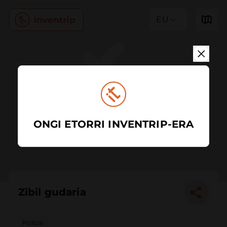
EU
ONGI ETORRI INVENTRIP-ERA
Zibil gudaria
Polizia