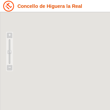
Concello de Higuera la Real
+
−