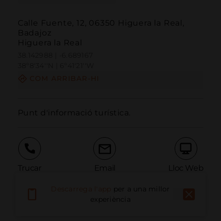
Calle Fuente, 12, 06350 Higuera la Real,
Badajoz
Higuera la Real
38.142988 | -6.689167
38º8'34''N | 6º41'21''W
COM ARRIBAR-HI
Punt d'informació turística.
Trucar
Email
Lloc Web
Descarrega l'app
per a una millor
experiència
Informar problema