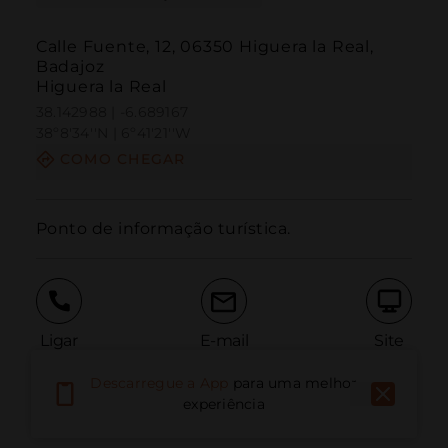
Calle Fuente, 12, 06350 Higuera la Real,
Badajoz
Higuera la Real
38.142988 | -6.689167
38º8'34''N | 6º41'21''W
COMO CHEGAR
Ponto de informação turística.
Ligar
E-mail
Site
Descarregue a App
para uma melhor
experiência
Relatar problema