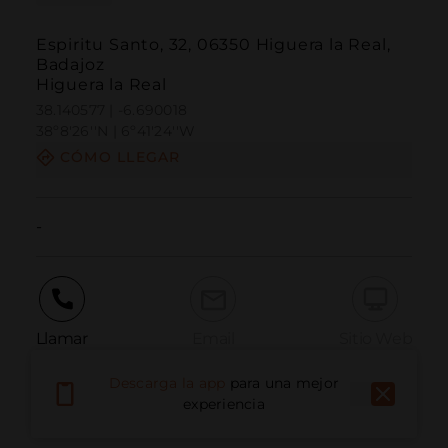
Espiritu Santo, 32, 06350 Higuera la Real,
Badajoz
Higuera la Real
38.140577 | -6.690018
38º8'26''N | 6º41'24''W
CÓMO LLEGAR
-
Llamar
Email
Sitio Web
Descarga la app
para una mejor
experiencia
Informar problema