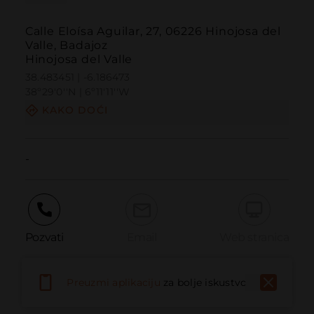
Calle Eloísa Aguilar, 27, 06226 Hinojosa del
Valle, Badajoz
Hinojosa del Valle
38.483451 | -6.186473
38º29'0''N | 6º11'11''W
KAKO DOĆI
-
Pozvati
Email
Web stranica
Preuzmi aplikaciju
za bolje iskustvo
Prijaviti problem