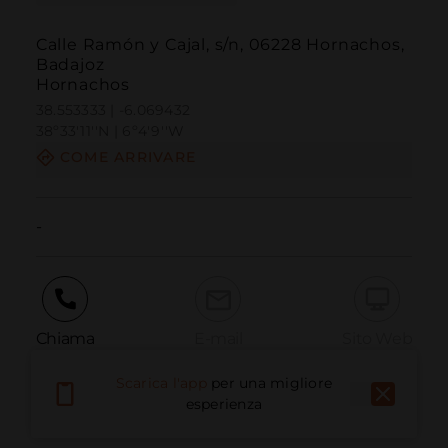
Calle Ramón y Cajal, s/n, 06228 Hornachos,
Badajoz
Hornachos
38.553333 | -6.069432
38º33'11''N | 6º4'9''W
COME ARRIVARE
-
Chiama
E-mail
Sito Web
Scarica l'app
per una migliore
esperienza
Segnala problema