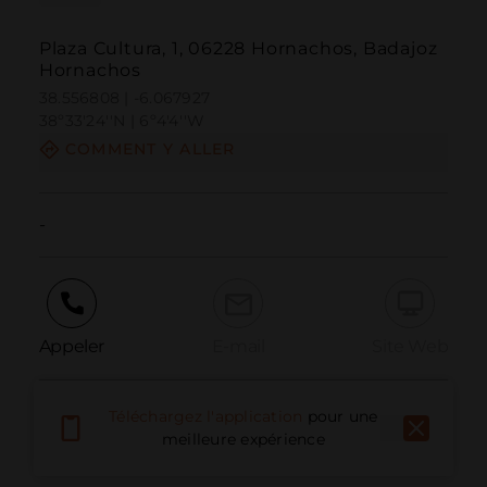
Plaza Cultura, 1, 06228 Hornachos, Badajoz
Hornachos
38.556808 | -6.067927
38º33'24''N | 6º4'4''W
COMMENT Y ALLER
-
Appeler
E-mail
Site Web
Téléchargez l'application
pour une
Signaler un problème
meilleure expérience