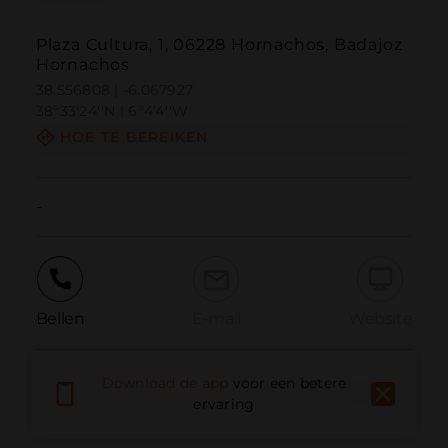
Plaza Cultura, 1, 06228 Hornachos, Badajoz
Hornachos
38.556808 | -6.067927
38º33'24''N | 6º4'4''W
HOE TE BEREIKEN
-
Bellen
E-mail
Website
Download de app
voor een betere
Probleem melden
ervaring