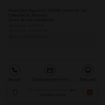
Plaza San Agustín,1 06380 Jerez de los
Caballeros, Badajoz
Jerez de los Caballeros
38.319449 | -6.772297
38º19'10''N | 6º46'20''W
КАК ДОБРАТЬСЯ
-
Вызов
Электронная почта
Веб-сайт
Скачайте приложение
для
лучшего опыта
Сообщить о проблеме