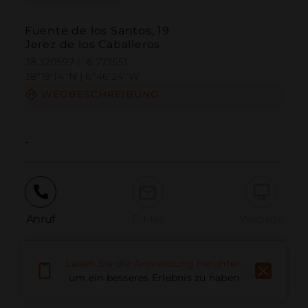
Fuente de los Santos, 19
Jerez de los Caballeros
38.320597 | -6.773551
38º19'14''N | 6º46'24''W
WEGBESCHREIBUNG
-
Anruf
E-Mail
Website
Laden Sie die Anwendung herunter,
Problem melden
um ein besseres Erlebnis zu haben