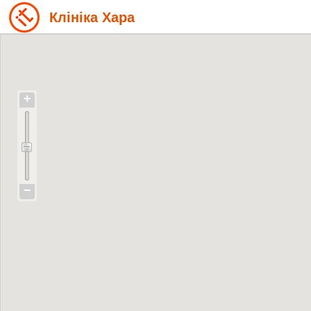
Клініка Хара
+
−