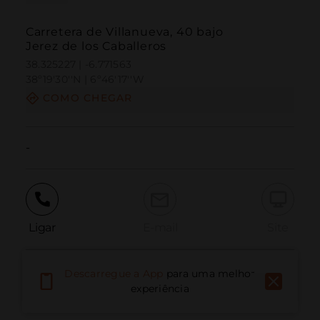
Carretera de Villanueva, 40 bajo
Jerez de los Caballeros
38.325227 | -6.771563
38º19'30''N | 6º46'17''W
COMO CHEGAR
-
Ligar
E-mail
Site
Descarregue a App
para uma melhor
Relatar problema
experiência