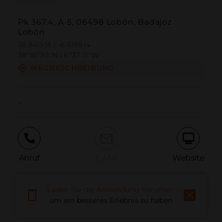
Pk 367.4, A-5, 06498 Lobón, Badajoz
Lobón
38.841916 | -6.619914
38º50'30''N | 6º37'11''W
WEGBESCHREIBUNG
-
Anruf
E-Mail
Website
Laden Sie die Anwendung herunter,
Problem melden
um ein besseres Erlebnis zu haben