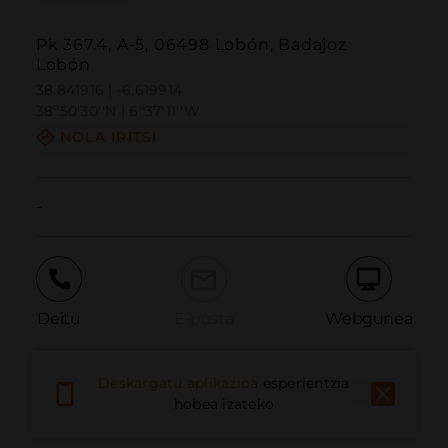
Pk 367.4, A-5, 06498 Lobón, Badajoz
Lobón
38.841916 | -6.619914
38º50'30''N | 6º37'11''W
NOLA IRITSI
-
Deitu
E-posta
Webgunea
Deskargatu aplikazioa
esperientzia
Eman arazoa
hobea izateko