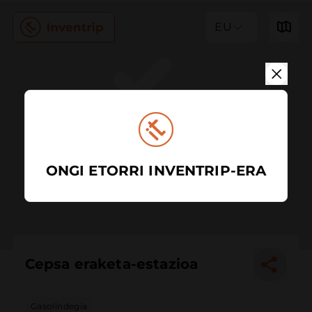
EU
ONGI ETORRI INVENTRIP-ERA
Cepsa eraketa-estazioa
Gasolindegia